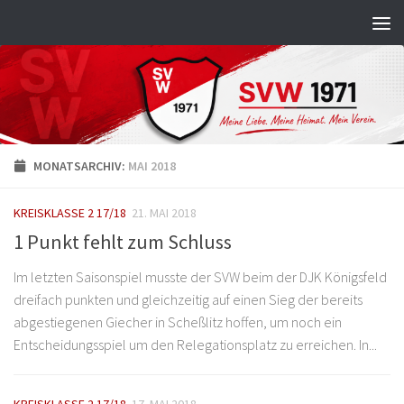
Zum Inhalt springen
MONATSARCHIV:
MAI 2018
KREISKLASSE 2 17/18
21. MAI 2018
1 Punkt fehlt zum Schluss
Im letzten Saisonspiel musste der SVW beim der DJK Königsfeld
dreifach punkten und gleichzeitig auf einen Sieg der bereits
abgestiegenen Giecher in Scheßlitz hoffen, um noch ein
Entscheidungsspiel um den Relegationsplatz zu erreichen. In...