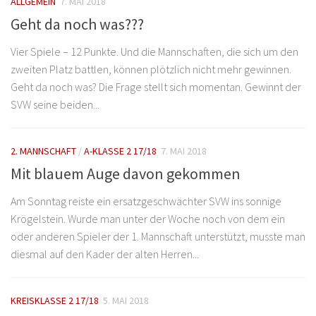
ALLGEMEIN
7. MAI 2018
Geht da noch was???
Vier Spiele – 12 Punkte. Und die Mannschaften, die sich um den
zweiten Platz battlen, können plötzlich nicht mehr gewinnen.
Geht da noch was? Die Frage stellt sich momentan. Gewinnt der
SVW seine beiden...
2. MANNSCHAFT
/
A-KLASSE 2 17/18
7. MAI 2018
Mit blauem Auge davon gekommen
Am Sonntag reiste ein ersatzgeschwächter SVW ins sonnige
Krögelstein. Wurde man unter der Woche noch von dem ein
oder anderen Spieler der 1. Mannschaft unterstützt, musste man
diesmal auf den Kader der alten Herren...
KREISKLASSE 2 17/18
5. MAI 2018