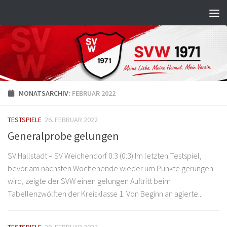
Zum Inhalt springen
MONATSARCHIV:
FEBRUAR 2022
TESTSPIELE
26. FEBRUAR 2022
Generalprobe gelungen
SV Hallstadt – SV Weichendorf 0:3 (0:3) Im letzten Testspiel,
bevor am nächsten Wochenende wieder um Punkte gerungen
wird, zeigte der SVW einen gelungen Auftritt beim
Tabellenzwölften der Kreisklasse 1. Von Beginn an agierte...