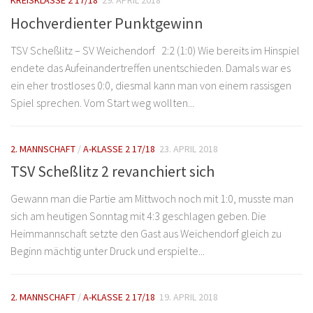
KREISKLASSE 2 17/18
29. APRIL 2018
Hochverdienter Punktgewinn
TSV Scheßlitz – SV Weichendorf 2:2 (1:0) Wie bereits im Hinspiel
endete das Aufeinandertreffen unentschieden. Damals war es
ein eher trostloses 0:0, diesmal kann man von einem rassisgen
Spiel sprechen. Vom Start weg wollten...
2. MANNSCHAFT
/
A-KLASSE 2 17/18
23. APRIL 2018
TSV Scheßlitz 2 revanchiert sich
Gewann man die Partie am Mittwoch noch mit 1:0, musste man
sich am heutigen Sonntag mit 4:3 geschlagen geben. Die
Heimmannschaft setzte den Gast aus Weichendorf gleich zu
Beginn mächtig unter Druck und erspielte...
2. MANNSCHAFT
/
A-KLASSE 2 17/18
19. APRIL 2018