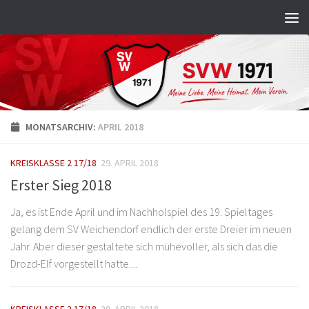
Zum Inhalt springen
MONATSARCHIV:
APRIL 2018
KREISKLASSE 2 17/18
29. APRIL 2018
Erster Sieg 2018
Ja, es ist Ende April und im Nachholspiel des 19. Spieltages
gelang dem SV Weichendorf endlich der erste Dreier im neuen
Jahr. Aber dieser gestaltete sich mühevoller, als sich das die
Drozd-Elf vorgestellt hatte....