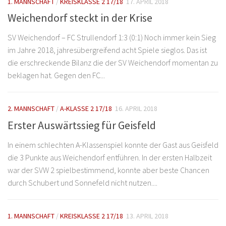
1. MANNSCHAFT
/
KREISKLASSE 2 17/18
17. APRIL 2018
Weichendorf steckt in der Krise
SV Weichendorf – FC Strullendorf 1:3 (0:1) Noch immer kein Sieg
im Jahre 2018, jahresübergreifend acht Spiele sieglos. Das ist
die erschreckende Bilanz die der SV Weichendorf momentan zu
beklagen hat. Gegen den FC...
2. MANNSCHAFT
/
A-KLASSE 2 17/18
16. APRIL 2018
Erster Auswärtssieg für Geisfeld
In einem schlechten A-Klassenspiel konnte der Gast aus Geisfeld
die 3 Punkte aus Weichendorf entführen. In der ersten Halbzeit
war der SVW 2 spielbestimmend, konnte aber beste Chancen
durch Schubert und Sonnefeld nicht nutzen....
1. MANNSCHAFT
/
KREISKLASSE 2 17/18
13. APRIL 2018