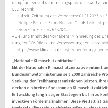
dampflampen auf dem Trainingsplatz des Sportverein 
LED Technik
– Laufzeit (Zeitraum) des Vorhabens: 01.01.2023 bis 
– beteiligte Partner: Firma Hudson GmbH Link: [htt
– Förderkennzeichen: 67K20455
– Ziel und Inhalt des Vorhabens: Minimierung des En
rung der CO²-Bilanz und Verbesserung der Lichtqualit
– [https://www.klimaschutz.de/de/foerderung/foerd
„Nationale Klimaschutzinitiative“
Mit der Nationalen Klimaschutzinitiative initiiert u
Bundesumweltministerium seit 2008 zahlreiche Proj
Senkung der Treibhausgasemissionen leisten. Ihre
decken ein breites Spektrum an Klimaschutzaktivit
Entwicklung langfristiger Strategien bis hin zu ko
investiven Fördermaßnahmen. Diese Vielfalt ist Gar
Nationale Klimaschutzinitiative trägt zu einer Ve