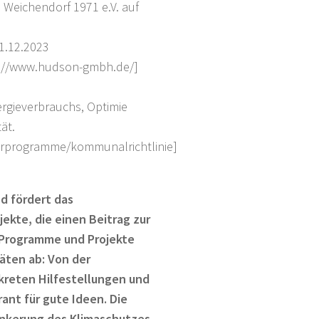
Weichendorf 1971 e.V. auf
31.12.2023
ps://www.hudson-gmbh.de/]
ergieverbrauchs, Optimie
ät.
erprogramme/kommunalrichtlinie]
nd fördert das
ekte, die einen Beitrag zur
 Programme und Projekte
äten ab: Von der
nkreten Hilfestellungen und
ant für gute Ideen. Die
rankerung des Klimaschutzes