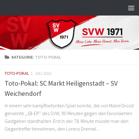
Zum Inhalt springen
KATEGORIE:
TOTO-POKAL
TOTO-POKAL
1. JULI 2021
Toto-Pokal: SC Markt Heiligenstadt – SV
Weichendorf
In einem sehr kampfbetonten Spiel konnte, die von Manni Drozd
genannte „1B-Elf“ des SVW, 90 Minuten gegen den favorisierten
Gastgeber standhalten. Erst in der 78. Minute musste man den
Gegentreffer hinnehmen, den Lorenz Dremel...