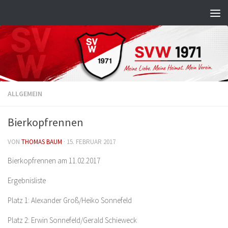
Zum Inhalt springen
ALLGEMEIN
Bierkopfrennen
VON
THOMAS BAUM
·
15. FEBRUAR 2017
Bierkopfrennen am 11.02.2017
Ergebnisliste
Platz 1: Alexander Groß/Heiko Sonnefeld
Platz 2: Erwin Sonnefeld/Gerald Schieweck