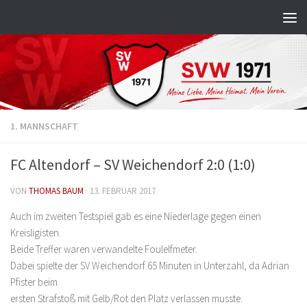
Zum Inhalt springen
1. MANNSCHAFT
FC Altendorf – SV Weichendorf 2:0 (1:0)
VON
THOMAS BAUM
·
13. FEBRUAR 2017
Auch im zweiten Testspiel gab es eine Niederlage gegen einen
Kreisligisten.
Beide Treffer waren verwandelte Foulelfmeter.
Dabei spielte der SV Weichendorf 65 Minuten in Unterzahl, da Adrian
Pfister beim
ersten Strafstoß mit Gelb/Rot den Platz verlassen musste.