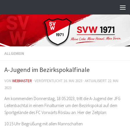
Zum Inhalt springen
ALLGEMEIN
A-Jugend im Bezirkspokalfinale
VON
WEBMASTER
· VERÖFFENTLICHT
16. MAI 2023
· AKTUALISIERT
22. MAI
2023
Am kommenden Donnerstag, 18.05.2023, tritt die A-Jugend der JFG
Leitenbachtal in einem Finalturnier um den Bezirkspokal auf dem
Sportgelände des FC Vorwärts Röslau an. Hier der Zeitplan:
10:15 Uhr Begrüßung mit allen Mannschaften