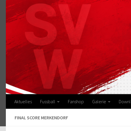
Zum Inhalt springen
Aktuelles
Fussball
Fanshop
Galerie
Downl
FINAL SCORE MERKENDORF