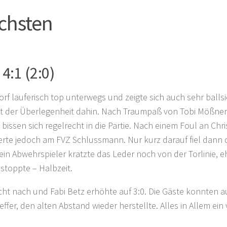
echsten
4:1 (2:0)
rf lauferisch top unterwegs und zeigte sich auch sehr ballsi
mit der Überlegenheit dahin. Nach Traumpaß von Tobi Mößne
issen sich regelrecht in die Partie. Nach einem Foul an Chri
terte jedoch am FVZ Schlussmann. Nur kurz darauf fiel dann
, ein Abwehrspieler kratzte das Leder noch von der Torlinie, e
 stoppte – Halbzeit.
t nach und Fabi Betz erhöhte auf 3:0. Die Gäste konnten au
fer, den alten Abstand wieder herstellte. Alles in Allem ein 