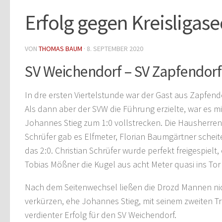
Erfolg gegen Kreisligas
VON
THOMAS BAUM
·
8. SEPTEMBER 2020
SV Weichendorf – SV Zapfendorf 
In dre ersten Viertelstunde war der Gast aus Zapfendo
Als dann aber der SVW die Führung erzielte, war es 
Johannes Stieg zum 1:0 vollstrecken. Die Hausherren b
Schrüfer gab es Elfmeter, Florian Baumgärtner schei
das 2:0. Christian Schrüfer wurde perfekt freigespielt
Tobias Mößner die Kugel aus acht Meter quasi ins Tor
Nach dem Seitenwechsel ließen die Drozd Mannen nich
verkürzen, ehe Johannes Stieg, mit seinem zweiten Tref
verdienter Erfolg für den SV Weichendorf.