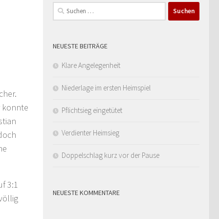
Suchen
nach:
NEUESTE BEITRÄGE
Klare Angelegenheit
Niederlage im ersten Heimspiel
cher.
r konnte
Pflichtsieg eingetütet
stian
Verdienter Heimsieg
 doch
he
Doppelschlag kurz vor der Pause
f 3:1
NEUESTE KOMMENTARE
völlig