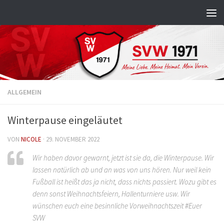
Zum Inhalt springen
ALLGEMEIN
Winterpause eingeläutet
VON
NICOLE
·
29. NOVEMBER 2022
Wir haben davor gewarnt, jetzt ist sie da, die Winterpause. Wir
lassen natürlich ab und an was von uns hören. Nur weil kein
Fußball ist heißt das ja nicht, dass nichts passiert. Wozu gibt es
denn sonst Weihnachtsfeiern, Hallenturniere usw. Wir
wünschen euch eine besinnliche Vorweihnachtszeit #Euer
SVW