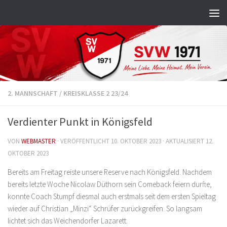
Zum Inhalt springen
2. MANNSCHAFT
/
KREISKLASSE 2 23/24
Verdienter Punkt in Königsfeld
VON
WEBMASTER
· VERÖFFENTLICHT
10. OKTOBER 2023
· AKTUALISIERT
12.
OKTOBER 2023
Bereits am Freitag reiste unsere Reserve nach Königsfeld. Nachdem
bereits letzte Woche Nicolaw Düthorn sein Comeback feiern durfte,
konnte Coach Stumpf diesmal auch erstmals seit dem ersten Spieltag
wieder auf Christian „Minzi“ Schrüfer zurückgreifen. So langsam
lichtet sich das Weichendorfer Lazarett.