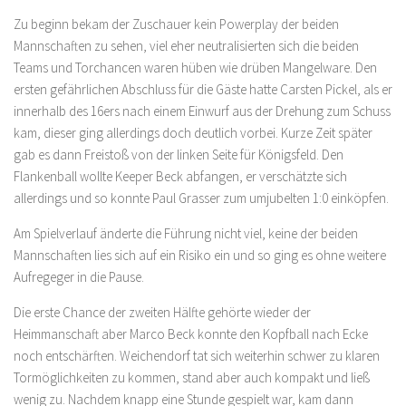
Zu beginn bekam der Zuschauer kein Powerplay der beiden
Mannschaften zu sehen, viel eher neutralisierten sich die beiden
Teams und Torchancen waren hüben wie drüben Mangelware. Den
ersten gefährlichen Abschluss für die Gäste hatte Carsten Pickel, als er
innerhalb des 16ers nach einem Einwurf aus der Drehung zum Schuss
kam, dieser ging allerdings doch deutlich vorbei. Kurze Zeit später
gab es dann Freistoß von der linken Seite für Königsfeld. Den
Flankenball wollte Keeper Beck abfangen, er verschätzte sich
allerdings und so konnte Paul Grasser zum umjubelten 1:0 einköpfen.
Am Spielverlauf änderte die Führung nicht viel, keine der beiden
Mannschaften lies sich auf ein Risiko ein und so ging es ohne weitere
Aufregeger in die Pause.
Die erste Chance der zweiten Hälfte gehörte wieder der
Heimmanschaft aber Marco Beck konnte den Kopfball nach Ecke
noch entschärften. Weichendorf tat sich weiterhin schwer zu klaren
Tormöglichkeiten zu kommen, stand aber auch kompakt und ließ
wenig zu. Nachdem knapp eine Stunde gespielt war, kam dann