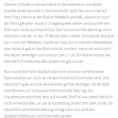
Hannes Schmidt zu seinem Debüt im Herrenbereich und dieser
brachte direkt dynamik in Weichendorfer Spiel. Nur kurze Zeit auf
dem Platz bekam er den Ball im Mittelfeld und ließ, obwohl er noch
am Trikot gehalten wurde 2-3 Gegenspieler stehen und brachte den
Ball nach rechts auf Maxi Drozd. Sein Schuss konnte allerdings noch
entschärft werden. In der 70. Minute dann wieder Schmidt mit dem Ball
kurz nach der Mittellinie, wieder ein Solo durch mehrere Heimakteure
aber diesmal gab er den Ball nicht ab sondern umkurvte auch noch
den letzen Vertediger und schloss zum 1:1 ab. Ein Wahnsinnstor bei
dem die DJK-Defensive alles andere als gut aussah.
Nun wurde die Partie deutlich intensiver und man merkte beiden
Mannschaften an, dass sie mit dem Punkt nicht zufrieden sind. Und
tatsächlich gab es noch einmal einen großen Aufreger, als der Ball
zwei Minuten vor Schluss im Weichendorfer Netz lag. Der
Unparteische entschied aber auf Abseits. Die DJK war damit natürlich
nicht einverstanden, an der Entscheidung ändert sich aber nichts. Ob
tatsächlich eine Abseitsstellung vorlag kann aus sicht des
Spielberichterfassers nicht beurteilt werden.