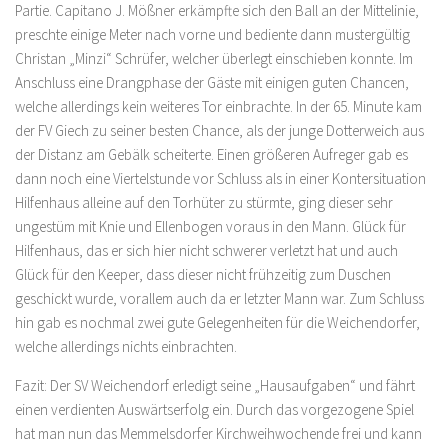
Partie. Capitano J. Mößner erkämpfte sich den Ball an der Mittelinie,
preschte einige Meter nach vorne und bediente dann mustergültig
Christan „Minzi“ Schrüfer, welcher überlegt einschieben konnte. Im
Anschluss eine Drangphase der Gäste mit einigen guten Chancen,
welche allerdings kein weiteres Tor einbrachte. In der 65. Minute kam
der FV Giech zu seiner besten Chance, als der junge Dotterweich aus
der Distanz am Gebälk scheiterte. Einen größeren Aufreger gab es
dann noch eine Viertelstunde vor Schluss als in einer Kontersituation
Hilfenhaus alleine auf den Torhüter zu stürmte, ging dieser sehr
ungestüm mit Knie und Ellenbogen voraus in den Mann. Glück für
Hilfenhaus, das er sich hier nicht schwerer verletzt hat und auch
Glück für den Keeper, dass dieser nicht frühzeitig zum Duschen
geschickt wurde, vorallem auch da er letzter Mann war. Zum Schluss
hin gab es nochmal zwei gute Gelegenheiten für die Weichendorfer,
welche allerdings nichts einbrachten.
Fazit: Der SV Weichendorf erledigt seine „Hausaufgaben“ und fährt
einen verdienten Auswärtserfolg ein. Durch das vorgezogene Spiel
hat man nun das Memmelsdorfer Kirchweihwochende frei und kann