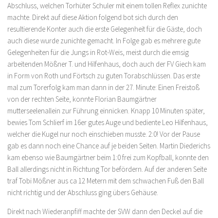
Abschluss, welchen Torhüter Schuler mit einem tollen Reflex zunichte
machte. Direkt auf diese Aktion folgend bot sich durch den
resultierende Konter auch die erste Gelegenheit für die Gäste, doch
auch diese wurde zunichte gemacht. In Folge gab es mehrere gute
Gelegenheiten für die Jungs in Rot-Weis, meist durch die emsig
arbeitenden Mößner T. und Hilfenhaus, doch auch der FV Giech kam
in Form von Roth und Förtsch zu guten Torabschlüssen. Das erste
mal zum Torerfolg kam man dann in der 27. Minute: Einen Freistoß
von der rechten Seite, konnte Florian Baumgärtner
mutterseelenallein zur Führung einnicken. Knapp 10 Minuten später,
bewies Tom Schlierf im 16er gutes Auge und bediente Leo Hilfenhaus,
welcher die Kugel nur noch einschieben musste. 2:0! Vor der Pause
gab es dann noch eine Chance auf je beiden Seiten. Martin Diederichs
kam ebenso wie Baumgärtner beim 1:0 frei zum Kopfball, konnte den
Ball allerdings nicht in Richtung Tor befördern. Auf der anderen Seite
traf Tobi Mößner aus ca 12 Metern mit dem schwachen Fuß den Ball
nicht richtig und der Abschluss ging übers Gehäuse.
Direkt nach Wiederanpfiff machte der SVW dann den Deckel auf die