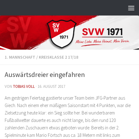
Zum Inhalt springen
1. MANNSCHAFT
/
KREISKLASSE 2 17/18
Auswärtsdreier eingefahren
VON
TOBIAS VOLL
·
16. AUGUST 2017
Am gestrigen Feiertag gastierte unser Team beim JFG-Partner aus
Giech. Nach einem eher mäßigem Saisonstart mit 4 Punkten, war die
Zielsetzung heute klar: ein Sieg sollte her. Bei wunderbarem
Fußballwetter dauerte es auch nicht lange, bis den rund 120
zahlenden Zuschauern etwas geboten wurde. Bereits in der 2.
Spielminute kam Mario Förtsch aus ca. 18 Metern mit links zum