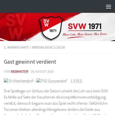
Zum Inhalt springen
1. MANNSCHAFT
/
KREISKLASSE 2 15/16
Gast gewinnt verdient
VON
WEBMASTER
·
24. AUGUST 2016
SV Weichendorf –
FSG Gunzendorf 1:3 (0:2)
Drei Spieltage vor Schluss der Saison scheint die Luft raus beim SVW.
Es fehlte auf Seite der Hausherren die komplette Innenverteidigung
verletzt, dennoch begann man das Spiel recht offensiv. Gefährliche
Torzenen blieben allerdings Mangelware. Anders die Gäste aus