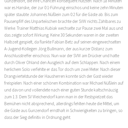
Gunzendorf, die ihre Chancen konsequent nutzten. Nach 18 Minuten
war es Hanske, der zur 0:1-Führung einschos und keine zehn Minuten
später staubte Johannes Nüßlein zum 0:2 für die Gäste ab. Bis zum
Pausenpfiff des Unparteiischen brachte der SVW nichts Zählbares zu
Werke. Trainer Matthias Kubiak wechselte zur Pause zwei Mal aus und
das zeigte sofort Wirkung. Keine 30 Sekunden waren in der zweiten
Halbzeit gespielt, da flankte Fabian Betz auf seinen eingewechselten
A-Jugend-Kollegen Jörg Bullmann, der aus kurzer Distanz zum
Anschlusstreffer einschoss. Nun war der SVW am Drücker und hatte
durch Oliver Ohland den Ausgleich auf dem Schlappen. Nach einem
herlichem Solo verfehlte er das Tor doch um zwei Meter. Nach dieser
Drangviertelstunde der Hausherren konnte sich der Gast wieder
freispielen. Nach einer schönen Kombination war Michael Nüßlein auf
und davon und vollendete nach einer guten Stunde kaltschnäuzig
zum 1:3. Dem SV Weichendorf kann man in der Restspielzeit das
Bemühen nicht absprechend, allerdings fehlten heute die Mittel, um
die Gäste aus Gunzendorf ernsthaft in Schwierigkeiten zu bringen, so
dass der Sieg definitiv in Ordnung geht.