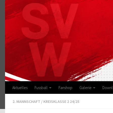
Zum Inhalt springen
Aktuelles
Fussball
Fanshop
Galerie
Downl
2. MANNSCHAFT
/
KREISKLASSE 2 24/25