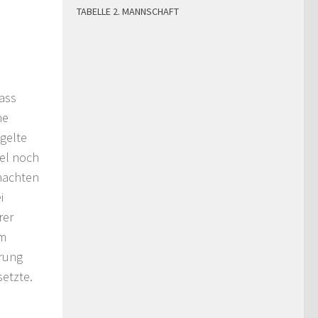
TABELLE 2. MANNSCHAFT
dass
ne
ngelte
el noch
 machten
i
rer
am
hrung
setzte.