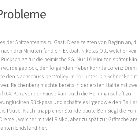
 Probleme
nes der Spitzenteams zu Gast. Diese zeigten von Beginn an, 
 nach drei Minuten fand ein Eckball Nikolas Ott, welcher kei
 Rückschlag für die heimische SG. Nur 10 Minuten später kli
uch wurde geblock, den folgenden Heber konnte Lorenz Drem
hte den Nachschuss per Volley im Tor unter. Die Schnecken
wer. Reichenberg machte bereits in der ersten Hälfte mit zwe
auf 0:4. Kurz vor der Pause kam auch die Heimmanschaft zu ih
verunglückten Rückpass und schaffte es irgendwie den Ball 
n die Pause. Nach knapp einer Stunde baute Ben Siegl die Fü
emel, welcher mit viel Risiko, aber zu spät zur Grätsche an
dienten Endstand her.