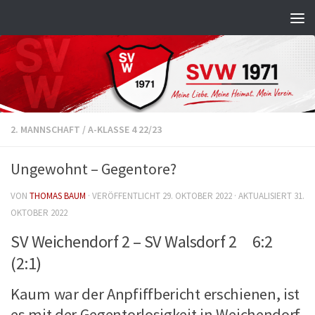
Zum Inhalt springen
2. MANNSCHAFT
/
A-KLASSE 4 22/23
Ungewohnt – Gegentore?
VON
THOMAS BAUM
· VERÖFFENTLICHT
29. OKTOBER 2022
· AKTUALISIERT
31.
OKTOBER 2022
SV Weichendorf 2 – SV Walsdorf 2 6:2
(2:1)
Kaum war der Anpfiffbericht erschienen, ist
es mit der Gegentorlosigkeit in Weichendorf