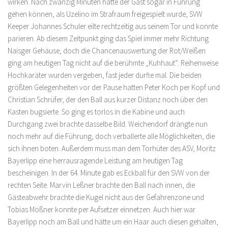
wirken. Nach zwanzig Minuten hätte der Gast sogar in Führung
gehen können, als Uzelino im Strafraum freigespielt wurde, SVW
Keeper Johannes Schuler eilte rechtzeitig aus seinem Tor und konnte
parieren. Ab diesem Zeitpunkt ging das Spiel immer mehr Richtung
Naisger Gehäuse, doch die Chancenauswertung der Rot/Weißen
ging am heutigen Tag nicht auf die berühmte „Kuhhaut“. Reihenweise
Hochkaräter wurden vergeben, fast jeder durfte mal. Die beiden
größten Gelegenheiten vor der Pause hatten Peter Koch per Kopf und
Christian Schrüfer, der den Ball aus kurzer Distanz noch über den
Kasten bugsierte. So ging es torlos in die Kabine und auch
Durchgang zwei brachte dasselbe Bild. Weichendorf drängte nun
noch mehr auf die Führung, doch verballerte alle Möglichkeiten, die
sich ihnen boten. Außerdem muss man dem Torhüter des ASV, Moritz
Bayerlipp eine herrausragende Leistung am heutigen Tag
bescheinigen. In der 64. Minute gab es Eckball für den SVW von der
rechten Seite. Marvin Leßner brachte den Ball nach innen, die
Gästeabwehr brachte die Kugel nicht aus der Gefahrenzone und
Tobias Mößner konnte per Aufsetzer einnetzen. Auch hier war
Bayerlipp noch am Ball und hätte um ein Haar auch diesen gehalten,