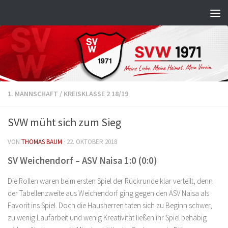
Zum Inhalt springen
1. MANNSCHAFT
/
KREISKLASSE 2 18/19
SVW müht sich zum Sieg
VON
THOMAS BAUM
·
22. OKTOBER 2018
SV Weichendorf – ASV Naisa 1:0 (0:0)
Die Rollen waren beim ersten Spiel der Rückrunde klar verteilt, denn
der Tabellenzweite aus Weichendorf ging gegen den ASV Naisa als
Favorit ins Spiel. Doch die Hausherren taten sich zu Beginn schwer,
zu wenig Laufarbeit und wenig Kreativität ließen ihr Spiel behäbig