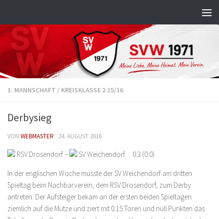
Zum Inhalt springen
1. MANNSCHAFT
/
KREISKLASSE 2 15/16
Derbysieg
VON
WEBMASTER
·
24. AUGUST 2016
RSV Drosendorf –
SV Weichendorf 0:3 (0:0)
In der englischen Woche musste der SV Weichendorf am dritten
Spieltag beim Nachbarverein, dem RSV Drosendorf, zum Derby
antreten. Der Aufsteiger bekam an der ersten beiden Spieltagen
ziemlich auf die Mütze und ziert mit 0:15 Toren und null Punkten das