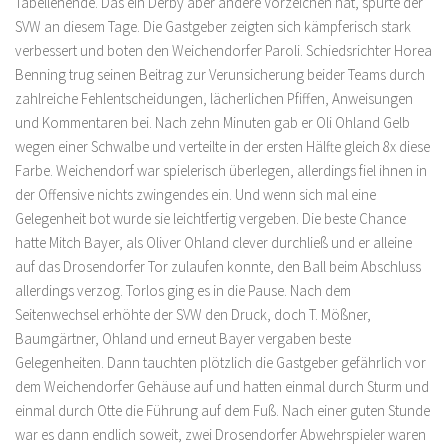
Tabellenende. Das ein Derby aber andere Vorzeichen hat, spürte der
SVW an diesem Tage. Die Gastgeber zeigten sich kämpferisch stark
verbessert und boten den Weichendorfer Paroli. Schiedsrichter Horea
Benning trug seinen Beitrag zur Verunsicherung beider Teams durch
zahlreiche Fehlentscheidungen, lächerlichen Pfiffen, Anweisungen
und Kommentaren bei. Nach zehn Minuten gab er Oli Ohland Gelb
wegen einer Schwalbe und verteilte in der ersten Hälfte gleich 8x diese
Farbe. Weichendorf war spielerisch überlegen, allerdings fiel ihnen in
der Offensive nichts zwingendes ein. Und wenn sich mal eine
Gelegenheit bot wurde sie leichtfertig vergeben. Die beste Chance
hatte Mitch Bayer, als Oliver Ohland clever durchließ und er alleine
auf das Drosendorfer Tor zulaufen konnte, den Ball beim Abschluss
allerdings verzog. Torlos ging es in die Pause. Nach dem
Seitenwechsel erhöhte der SVW den Druck, doch T. Mößner,
Baumgärtner, Ohland und erneut Bayer vergaben beste
Gelegenheiten. Dann tauchten plötzlich die Gastgeber gefährlich vor
dem Weichendorfer Gehäuse auf und hatten einmal durch Sturm und
einmal durch Otte die Führung auf dem Fuß. Nach einer guten Stunde
war es dann endlich soweit, zwei Drosendorfer Abwehrspieler waren