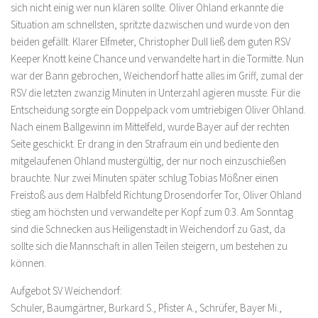
sich nicht einig wer nun klären sollte. Oliver Ohland erkannte die
Situation am schnellsten, spritzte dazwischen und wurde von den
beiden gefällt. Klarer Elfmeter, Christopher Dull ließ dem guten RSV
Keeper Knott keine Chance und verwandelte hart in die Tormitte. Nun
war der Bann gebrochen, Weichendorf hatte alles im Griff, zumal der
RSV die letzten zwanzig Minuten in Unterzahl agieren musste. Für die
Entscheidung sorgte ein Doppelpack vom umtriebigen Oliver Ohland.
Nach einem Ballgewinn im Mittelfeld, wurde Bayer auf der rechten
Seite geschickt. Er drang in den Strafraum ein und bediente den
mitgelaufenen Ohland mustergültig, der nur noch einzuschießen
brauchte. Nur zwei Minuten später schlug Tobias Mößner einen
Freistoß aus dem Halbfeld Richtung Drosendorfer Tor, Oliver Ohland
stieg am höchsten und verwandelte per Kopf zum 0:3. Am Sonntag
sind die Schnecken aus Heiligenstadt in Weichendorf zu Gast, da
sollte sich die Mannschaft in allen Teilen steigern, um bestehen zu
können.
Aufgebot SV Weichendorf:
Schuler, Baumgärtner, Burkard S., Pfister A., Schrüfer, Bayer Mi.,