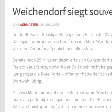
Weichendorf siegt souv
VON
WEBMASTER
·
28. JULI 2025
Im Duell zweier Kreisliga-Absteiger setzte sich der 
Das Spiel nahm jedoch schon früh eine klare Wendung 
weiteren Verlauf maßgeblich beeinflussten.
Bereits nach 25 Minuten dezimierte sich Gunzendorf s
Freistoß ausführte, obwohl der Ball noch nicht freig
Lang sogar die Rote Karte – offenbar hatte der Schied
Wortwahl übrig.
Mit zwei Mann mehr auf dem Feld übernahm Weichendorf
man sich geduldig und spielbestimmend. Die Belohnung
Kapitän Christopher Safrath mit einem sehenswerten 