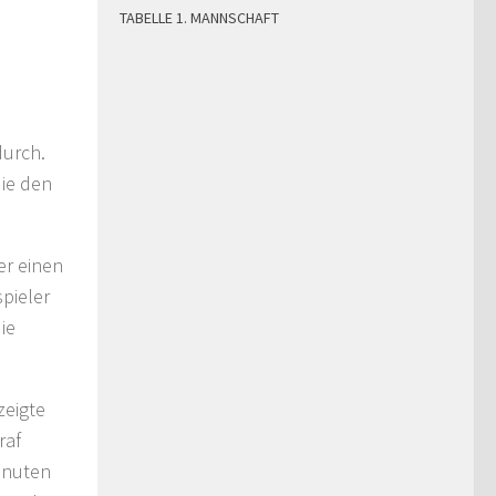
TABELLE 1. MANNSCHAFT
durch.
die den
er einen
pieler
ie
zeigte
raf
inuten