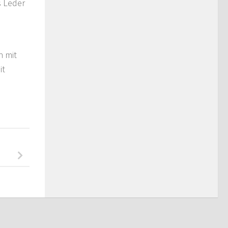
s Leder
h mit
it