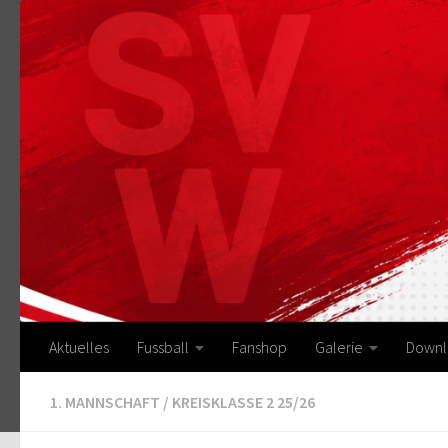
Zum Inhalt springen
Aktuelles
Fussball
Fanshop
Galerie
Downl
1. MANNSCHAFT
/
KREISKLASSE 2 25/26