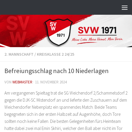
Zum Inhalt springen
2. MANNSCHAFT
/
KREISKLASSE 2 24/25
Befreiungsschlag nach 10 Niederlagen
VON
WEBMASTER
·
11. NOVEMBER 2024
Am vergangenen Spieltag trat die SG Weichendorf 2/Schammelsdorf 2
gegen die DJK-SC Mistendorf an und lieferte den Zuschauern auf dem
Weichendorfer Nebenplatz ein spannendes Match. Beide Teams
begegneten sich in der ersten Halbzeit auf Augenhöhe, doch Tore
sollten noch keine Fallen. Die besten Gelegenheiten fürs Heimteam
hatte dabei zwei mal Emin Skhiri, welcher den Ball aber nicht im Tor