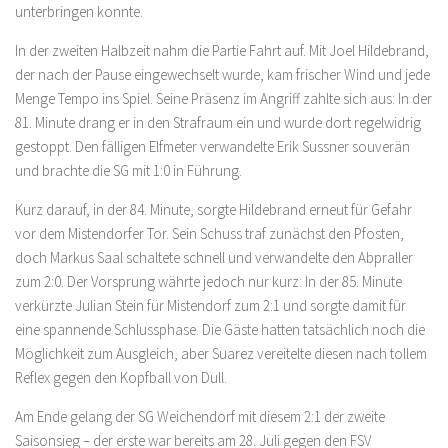
unterbringen konnte.
In der zweiten Halbzeit nahm die Partie Fahrt auf. Mit Joel Hildebrand,
der nach der Pause eingewechselt wurde, kam frischer Wind und jede
Menge Tempo ins Spiel. Seine Präsenz im Angriff zahlte sich aus: In der
81. Minute drang er in den Strafraum ein und wurde dort regelwidrig
gestoppt. Den fälligen Elfmeter verwandelte Erik Sussner souverän
und brachte die SG mit 1:0 in Führung.
Kurz darauf, in der 84. Minute, sorgte Hildebrand erneut für Gefahr
vor dem Mistendorfer Tor. Sein Schuss traf zunächst den Pfosten,
doch Markus Saal schaltete schnell und verwandelte den Abpraller
zum 2:0. Der Vorsprung währte jedoch nur kurz: In der 85. Minute
verkürzte Julian Stein für Mistendorf zum 2:1 und sorgte damit für
eine spannende Schlussphase. Die Gäste hatten tatsächlich noch die
Möglichkeit zum Ausgleich, aber Suarez vereitelte diesen nach tollem
Reflex gegen den Kopfball von Dull.
Am Ende gelang der SG Weichendorf mit diesem 2:1 der zweite
Saisonsieg – der erste war bereits am 28. Juli gegen den FSV