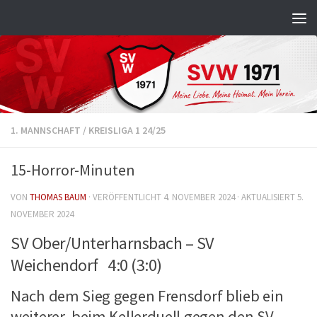
Zum Inhalt springen
1. MANNSCHAFT
/
KREISLIGA 1 24/25
15-Horror-Minuten
VON
THOMAS BAUM
· VERÖFFENTLICHT
4. NOVEMBER 2024
· AKTUALISIERT
5.
NOVEMBER 2024
SV Ober/Unterharnsbach – SV
Weichendorf 4:0 (3:0)
Nach dem Sieg gegen Frensdorf blieb ein
weiterer, beim Kellerduell gegen den SV