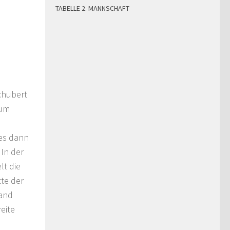
TABELLE 2. MANNSCHAFT
chubert
zum
 es dann
 In der
lt die
tte der
tand
eite