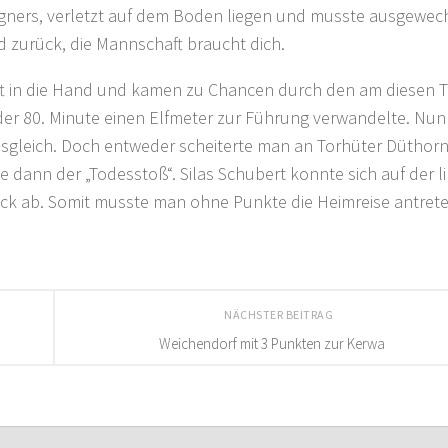
gners, verletzt auf dem Boden liegen und musste ausgewec
zurück, die Mannschaft braucht dich.
ft in die Hand und kamen zu Chancen durch den am diesen 
 der 80. Minute einen Elfmeter zur Führung verwandelte. Nun
Ausgleich. Doch entweder scheiterte man an Torhüter Düthor
e dann der „Todesstoß“. Silas Schubert konnte sich auf der l
 Eck ab. Somit musste man ohne Punkte die Heimreise antrete
NÄCHSTER BEITRAG
Weichendorf mit 3 Punkten zur Kerwa