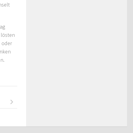
hselt
Tag
 lösten
n oder
inken
n.