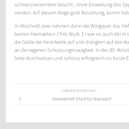
schmerzverzerrtem Gesicht , ohne Einwirkung des Ge
werden. Auf diesem Wege gute Besserung, komm bald 
In Abschnitt zwei nahmen dann die Würgauer das He
besten Heimakteur Chris Wudi. Er war es auch der in
die Gäste die Viererkette auf und drängten auf den 
an der eigenen Schussungenauigkeit. In der 89. Minut
Seite durchsetzen und schloss erfolgreich ins kurze
VORHERIGER BEITRAG
Hommel trifft 3-fach für Wernsdorf