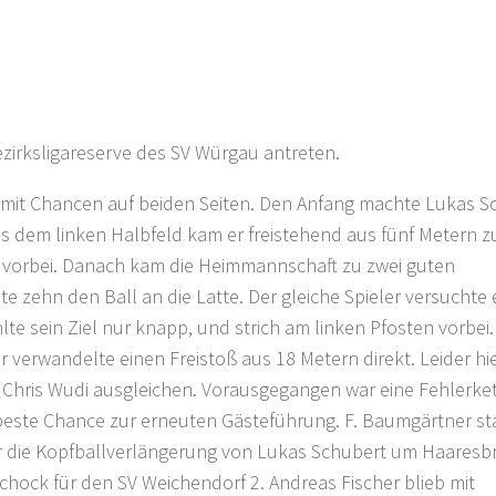
zirksligareserve des SV Würgau antreten.
l mit Chancen auf beiden Seiten. Den Anfang machte Lukas S
us dem linken Halbfeld kam er freistehend aus fünf Metern 
n vorbei. Danach kam die Heimmannschaft zu zwei guten
te zehn den Ball an die Latte. Der gleiche Spieler versuchte
lte sein Ziel nur knapp, und strich am linken Pfosten vorbei.
verwandelte einen Freistoß aus 18 Metern direkt. Leider hie
e Chris Wudi ausgleichen. Vorausgegangen war eine Fehlerke
 beste Chance zur erneuten Gästeführung. F. Baumgärtner s
er die Kopfballverlängerung von Lukas Schubert um Haaresbr
Schock für den SV Weichendorf 2. Andreas Fischer blieb mit