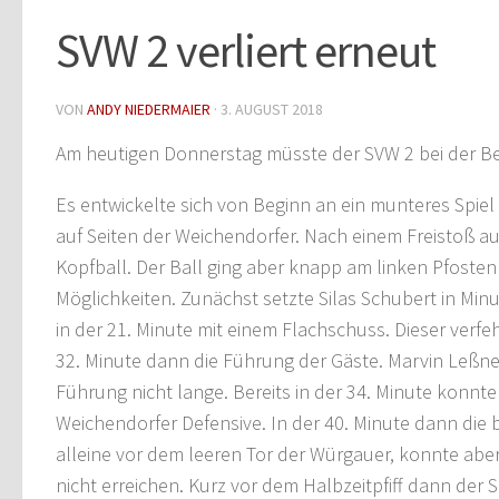
SVW 2 verliert erneut
VON
ANDY NIEDERMAIER
·
3. AUGUST 2018
Am heutigen Donnerstag müsste der SVW 2 bei der Be
Es entwickelte sich von Beginn an ein munteres Spie
auf Seiten der Weichendorfer. Nach einem Freistoß a
Kopfball. Der Ball ging aber knapp am linken Pfoste
Möglichkeiten. Zunächst setzte Silas Schubert in Minu
in der 21. Minute mit einem Flachschuss. Dieser verfeh
32. Minute dann die Führung der Gäste. Marvin Leßner 
Führung nicht lange. Bereits in der 34. Minute konnt
Weichendorfer Defensive. In der 40. Minute dann die
alleine vor dem leeren Tor der Würgauer, konnte ab
nicht erreichen. Kurz vor dem Halbzeitpfiff dann der 