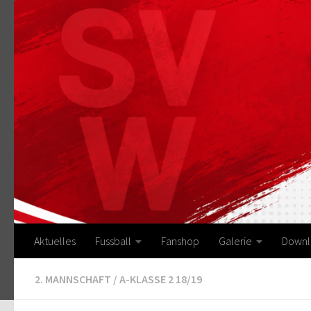
Zum Inhalt springen
Aktuelles
Fussball
Fanshop
Galerie
Downl
2. MANNSCHAFT
/
A-KLASSE 2 18/19