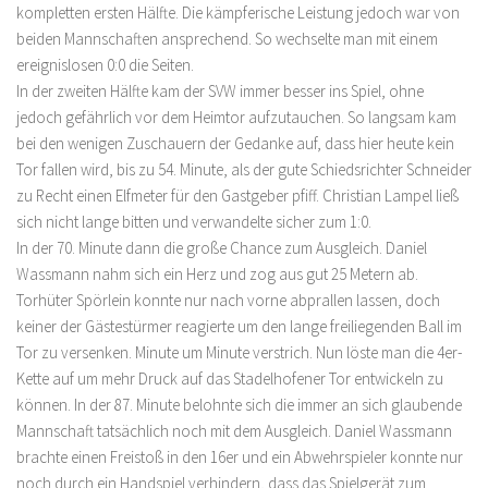
kompletten ersten Hälfte. Die kämpferische Leistung jedoch war von
beiden Mannschaften ansprechend. So wechselte man mit einem
ereignislosen 0:0 die Seiten.
In der zweiten Hälfte kam der SVW immer besser ins Spiel, ohne
jedoch gefährlich vor dem Heimtor aufzutauchen. So langsam kam
bei den wenigen Zuschauern der Gedanke auf, dass hier heute kein
Tor fallen wird, bis zu 54. Minute, als der gute Schiedsrichter Schneider
zu Recht einen Elfmeter für den Gastgeber pfiff. Christian Lampel ließ
sich nicht lange bitten und verwandelte sicher zum 1:0.
In der 70. Minute dann die große Chance zum Ausgleich. Daniel
Wassmann nahm sich ein Herz und zog aus gut 25 Metern ab.
Torhüter Spörlein konnte nur nach vorne abprallen lassen, doch
keiner der Gästestürmer reagierte um den lange freiliegenden Ball im
Tor zu versenken. Minute um Minute verstrich. Nun löste man die 4er-
Kette auf um mehr Druck auf das Stadelhofener Tor entwickeln zu
können. In der 87. Minute belohnte sich die immer an sich glaubende
Mannschaft tatsächlich noch mit dem Ausgleich. Daniel Wassmann
brachte einen Freistoß in den 16er und ein Abwehrspieler konnte nur
noch durch ein Handspiel verhindern, dass das Spielgerät zum