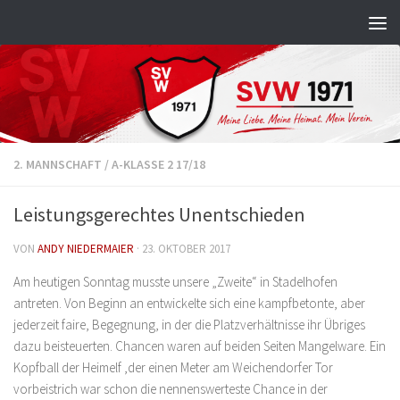
Zum Inhalt springen
2. MANNSCHAFT
/
A-KLASSE 2 17/18
Leistungsgerechtes Unentschieden
VON
ANDY NIEDERMAIER
·
23. OKTOBER 2017
Am heutigen Sonntag musste unsere „Zweite“ in Stadelhofen
antreten. Von Beginn an entwickelte sich eine kampfbetonte, aber
jederzeit faire, Begegnung, in der die Platzverhältnisse ihr Übriges
dazu beisteuerten. Chancen waren auf beiden Seiten Mangelware. Ein
Kopfball der Heimelf ,der einen Meter am Weichendorfer Tor
vorbeistrich war schon die nennenswerteste Chance in der