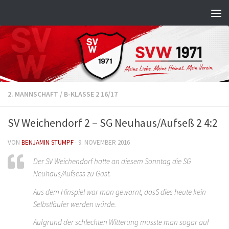
Zum Inhalt springen
2. MANNSCHAFT
/
B-KLASSE 2 16/17
SV Weichendorf 2 – SG Neuhaus/Aufseß 2 4:2
VON
BENJAMIN STUMPF
·
9. NOVEMBER 2016
Der SV Weichendorf hatte an diesem Sonntag die SG
Neuhaus/Aufsess zu Gast.
Aus dem Hinspiel war man gewarnt, dasS dies heute kein
Selbstläufer werden würde.
Aufgrund der schlechten Witterung musste man sogar auf