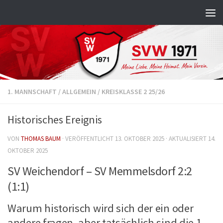
Zum Inhalt springen
1. MANNSCHAFT
/
ALLGEMEIN
/
KREISKLASSE 2 25/26
Historisches Ereignis
VON
THOMAS BAUM
· VERÖFFENTLICHT
13. OKTOBER 2025
· AKTUALISIERT
14.
OKTOBER 2025
SV Weichendorf – SV Memmelsdorf 2:2
(1:1)
Warum historisch wird sich der ein oder
andere fragen, aber tatsächlich sind die 1.