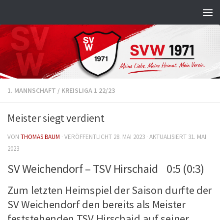
Zum Inhalt springen
1. MANNSCHAFT
/
KREISLIGA 1 22/23
Meister siegt verdient
VON
THOMAS BAUM
· VERÖFFENTLICHT
28. MAI 2023
· AKTUALISIERT
31. MAI
2023
SV Weichendorf – TSV Hirschaid 0:5 (0:3)
Zum letzten Heimspiel der Saison durfte der
SV Weichendorf den bereits als Meister
feststehenden TSV Hirschaid auf seiner