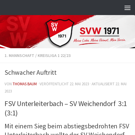
Zum Inhalt springen
1. MANNSCHAFT
/
KREISLIGA 1 22/23
Schwacher Auftritt
VON
THOMAS BAUM
· VERÖFFENTLICHT
22. MAI 2023
· AKTUALISIERT
22. MAI
2023
FSV Unterleiterbach – SV Weichendorf 3:1
(3:1)
Mit einem Sieg beim abstiegsbedrohten FSV
Unterleiterbach wollte der SV Weichendorf