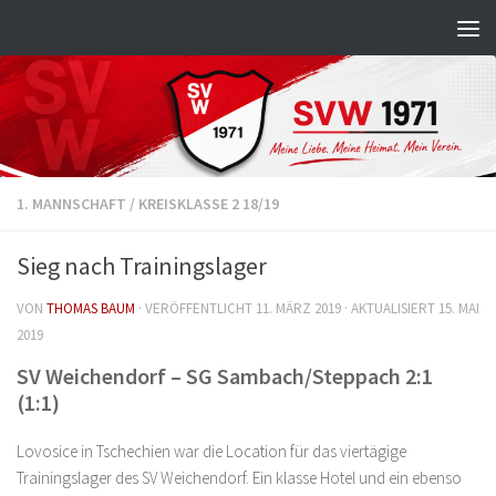
Zum Inhalt springen
1. MANNSCHAFT
/
KREISKLASSE 2 18/19
Sieg nach Trainingslager
VON
THOMAS BAUM
· VERÖFFENTLICHT
11. MÄRZ 2019
· AKTUALISIERT
15. MAI
2019
SV Weichendorf – SG Sambach/Steppach 2:1
(1:1)
Lovosice in Tschechien war die Location für das viertägige
Trainingslager des SV Weichendorf. Ein klasse Hotel und ein ebenso